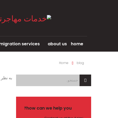
migration services
about us
home
Home
blog
به نظر 
how can we help you?