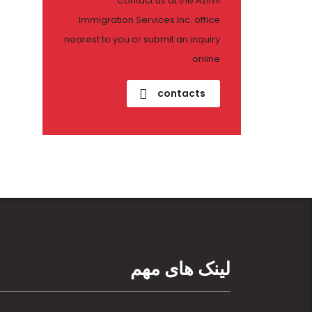
Contact us at the Azimi
Immigration Services Inc. office
nearest to you or submit an inquiry
online.
contacts
لینک های مهم